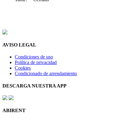
AVISO LEGAL
Condiciones de uso
Política de privacidad
Cookies
Condicionado de arrendamiento
DESCARGA NUESTRA APP
ABIRENT
¿Para que comprar una FURGONETA o un COCHE, si puede
disponer del modelo que desee y utilizarlo sólo cuando lo necesite?