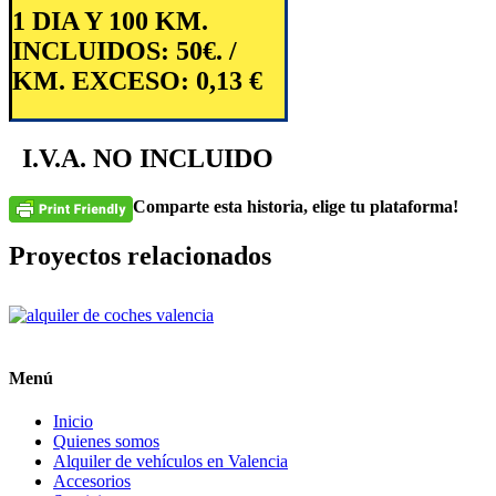
1 DIA Y 100 KM.
INCLUIDOS:
50€. /
KM. EXCESO: 0,13 €
I.V.A. NO INCLUIDO
Comparte esta historia, elige tu plataforma!
Facebook
Twitter
Reddit
LinkedIn
Tumblr
Pinterest
Vk
Correo
Proyectos relacionados
electrónico
Menú
Inicio
Quienes somos
Alquiler de vehículos en Valencia
Accesorios