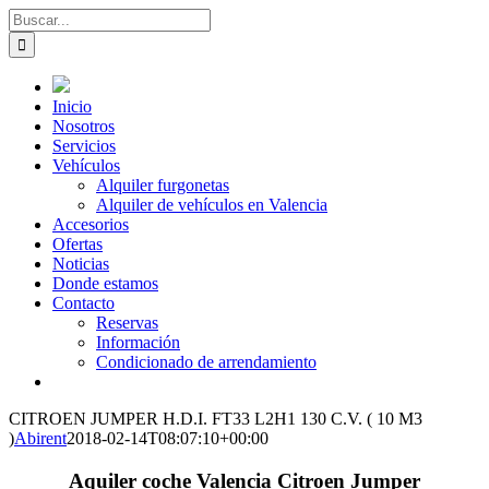
Saltar
Buscar:
al
contenido
Inicio
Nosotros
Servicios
Vehículos
Alquiler furgonetas
Alquiler de vehículos en Valencia
Accesorios
Ofertas
Noticias
Donde estamos
Contacto
Reservas
Información
Condicionado de arrendamiento
CITROEN JUMPER H.D.I. FT33 L2H1 130 C.V. ( 10 M3
)
Abirent
2018-02-14T08:07:10+00:00
Aquiler coche Valencia Citroen Jumper