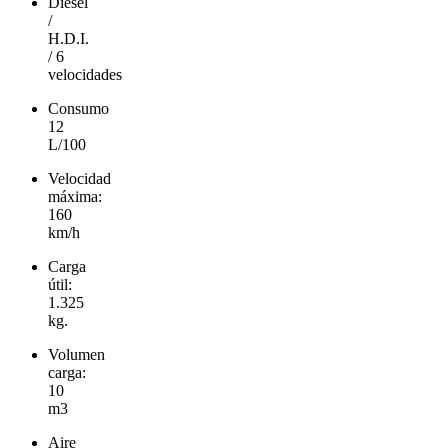
Diesel
/
H.D.I.
/ 6
velocidades
Consumo
12
L/100
Velocidad
máxima:
160
km/h
Carga
útil:
1.325
kg.
Volumen
carga:
10
m3
Aire